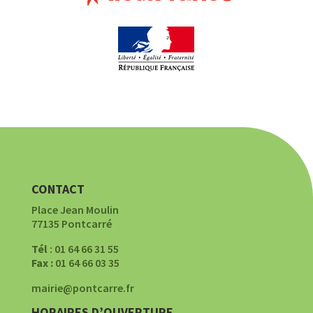
CONTACT
Place Jean Moulin
77135 Pontcarré
Tél
: 01 64 66 31 55
Fax :
01 64 66 03 35
mairie@pontcarre.fr
HORAIRES D’OUVERTURE