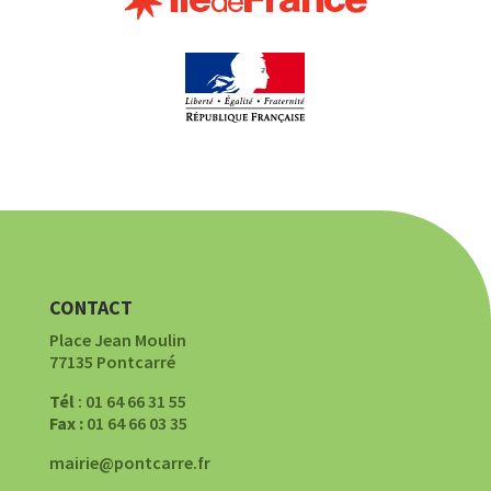
CONTACT
Place Jean Moulin
77135 Pontcarré
Tél
: 01 64 66 31 55
Fax :
01 64 66 03 35
mairie@pontcarre.fr