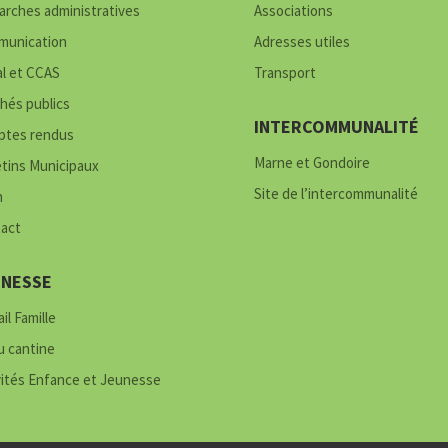
rches administratives
Associations
unication
Adresses utiles
al et CCAS
Transport
hés publics
INTERCOMMUNALITÉ
tes rendus
Marne et Gondoire
etins Municipaux
Site de l’intercommunalité
h
act
UNESSE
il Famille
 cantine
vités Enfance et Jeunesse