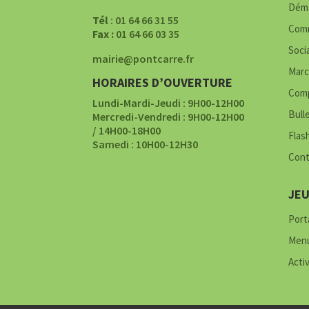
Déma
Tél
: 01 64 66 31 55
Comm
Fax :
01 64 66 03 35
Soci
mairie@pontcarre.fr
Marc
HORAIRES D’OUVERTURE
Comp
Lundi-Mardi-Jeudi : 9H00-12H00
Bull
Mercredi-Vendredi : 9H00-12H00
/ 14H00-18H00
Flas
Samedi : 10H00-12H30
Cont
JE
Porta
Menu
Acti