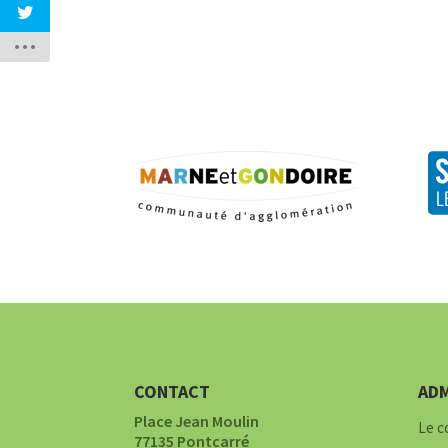
CONTACT
ADM
Place Jean Moulin
Le c
77135 Pontcarré