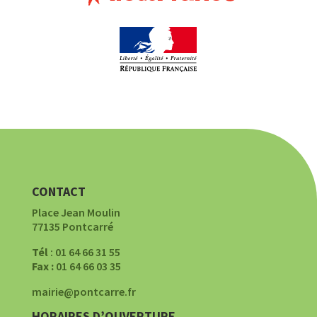
CONTACT
Place Jean Moulin
77135 Pontcarré
Tél
: 01 64 66 31 55
Fax :
01 64 66 03 35
mairie@pontcarre.fr
HORAIRES D’OUVERTURE