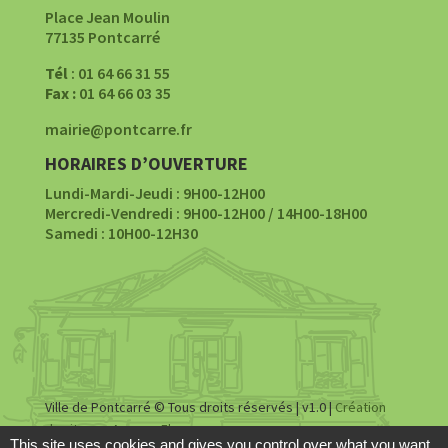
Place Jean Moulin
77135 Pontcarré
Tél
: 01 64 66 31 55
Fax :
01 64 66 03 35
mairie@pontcarre.fr
HORAIRES D’OUVERTURE
Lundi-Mardi-Jeudi : 9H00-12H00
Mercredi-Vendredi : 9H00-12H00 / 14H00-18H00
Samedi : 10H00-12H30
Ville de Pontcarré © Tous droits réservés | v1.0 |
Création
du site par Agence Fluence
This site uses cookies and gives you control over what you want