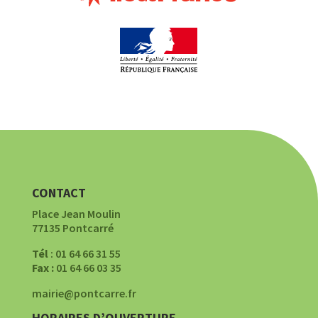
CONTACT
Place Jean Moulin
77135 Pontcarré
Tél
: 01 64 66 31 55
Fax :
01 64 66 03 35
mairie@pontcarre.fr
HORAIRES D’OUVERTURE