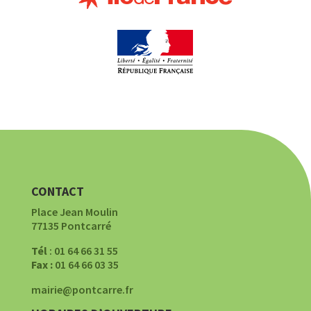
CONTACT
Place Jean Moulin
77135 Pontcarré
Tél
: 01 64 66 31 55
Fax :
01 64 66 03 35
mairie@pontcarre.fr